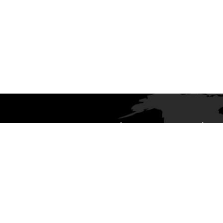
SAKARYA KERESTECİLER
İNŞA
şı
Sabri Acar Kerestecilik olarak imalatını
İnşaat
yaptığımız kerestelerimiz, ömrünü
şekil
rman
tamamlamış ormanlardan temin
Acar K
leri
ettiğimiz tomrukların, modern makine
kerest
 hemen
parkurumuzda işlenerek hava kurusu ve
buluş
ileri teknolojiye sahip otomatik
temin