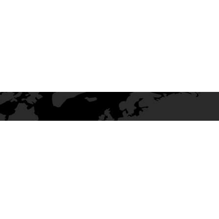
ATLIK KERESTE SATIŞI
lık kereste ihtiyaçlarınızı en hızlı
de karşılamak için çalışan Sabri
erestecilik kaliteli inşaatlık
eleri siz değerli müşterileri ile
turuyor. Sizler de inşaatlık kereste
 etmek isterseniz hemen Sabri