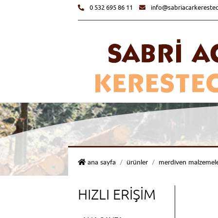
0 532 695 86 11
info@sabriacarkerestec
sabri acar kerestecilik
ana sayfa
ürünler
merdiven malzemele
HIZLI ERIŞIM